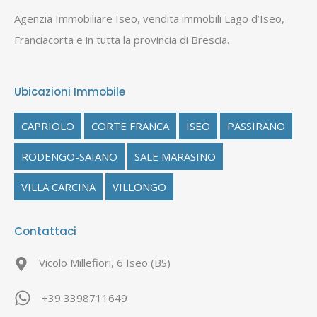
Agenzia Immobiliare Iseo, vendita immobili Lago d’Iseo,
Franciacorta e in tutta la provincia di Brescia.
Ubicazioni Immobile
CAPRIOLO
CORTE FRANCA
ISEO
PASSIRANO
RODENGO-SAIANO
SALE MARASINO
VILLA CARCINA
VILLONGO
Contattaci
Vicolo Millefiori, 6 Iseo (BS)
+39 3398711649