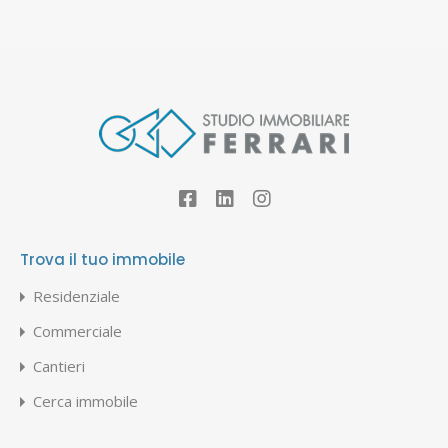
Trova il tuo immobile
Residenziale
Commerciale
Cantieri
Cerca immobile