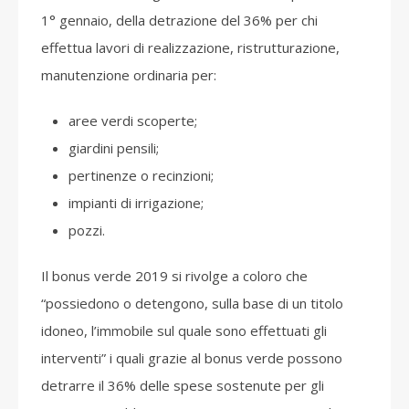
1° gennaio, della detrazione del 36% per chi
effettua lavori di realizzazione, ristrutturazione,
manutenzione ordinaria per:
aree verdi scoperte;
giardini pensili;
pertinenze o recinzioni;
impianti di irrigazione;
pozzi.
Il bonus verde 2019 si rivolge a coloro che
“possiedono o detengono, sulla base di un titolo
idoneo, l’immobile sul quale sono effettuati gli
interventi” i quali grazie al bonus verde possono
detrarre il 36% delle spese sostenute per gli