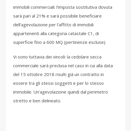
immobili commerciali: l’imposta sostitutiva dovuta
sarà pari al 21% e sarà possibile beneficiare
dell’agevolazione per l’affitto di immobili
appartenenti alla categoria catastale C1, di
superficie fino a 600 MQ (pertinenze escluse).
Vi sono tuttavia dei vincoli: la cedolare secca
commerciale sarà preclusa nel caso in cui alla data
del 15 ottobre 2018 risulti già un contratto in
essere tra gli stessi soggetti e per lo stesso
immobile. Un’agevolazione quindi dal perimetro
stretto e ben delineato.