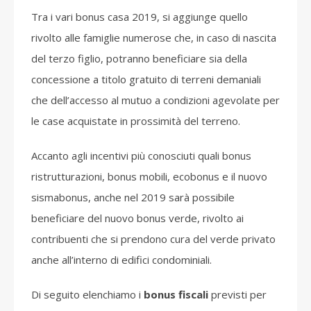
Tra i vari bonus casa 2019, si aggiunge quello
rivolto alle famiglie numerose che, in caso di nascita
del terzo figlio, potranno beneficiare sia della
concessione a titolo gratuito di terreni demaniali
che dell’accesso al mutuo a condizioni agevolate per
le case acquistate in prossimità del terreno.
Accanto agli incentivi più conosciuti quali bonus
ristrutturazioni, bonus mobili, ecobonus e il nuovo
sismabonus, anche nel 2019 sarà possibile
beneficiare del nuovo bonus verde, rivolto ai
contribuenti che si prendono cura del verde privato
anche all’interno di edifici condominiali.
Di seguito elenchiamo i
bonus fiscali
previsti per