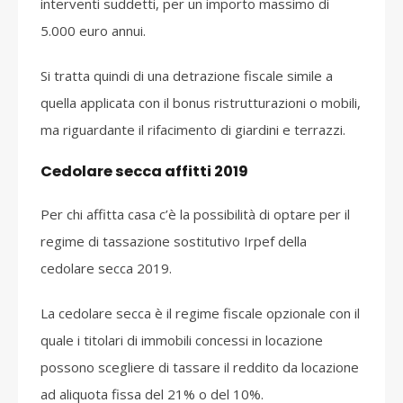
interventi suddetti, per un importo massimo di
5.000 euro annui.
Si tratta quindi di una detrazione fiscale simile a
quella applicata con il bonus ristrutturazioni o mobili,
ma riguardante il rifacimento di giardini e terrazzi.
Cedolare secca affitti 2019
Per chi affitta casa c’è la possibilità di optare per il
regime di tassazione sostitutivo Irpef della
cedolare secca 2019.
La cedolare secca è il regime fiscale opzionale con il
quale i titolari di immobili concessi in locazione
possono scegliere di tassare il reddito da locazione
ad aliquota fissa del 21% o del 10%.