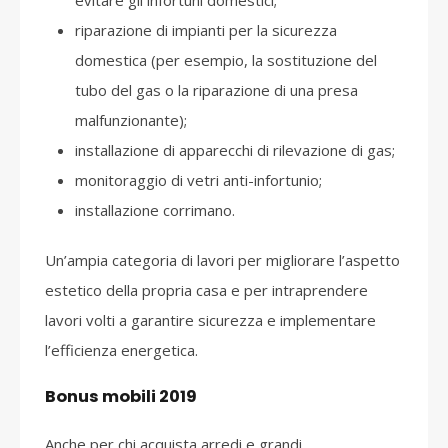
riparazione di impianti per la sicurezza
domestica (per esempio, la sostituzione del
tubo del gas o la riparazione di una presa
malfunzionante);
installazione di apparecchi di rilevazione di gas;
monitoraggio di vetri anti-infortunio;
installazione corrimano.
Un’ampia categoria di lavori per migliorare l’aspetto
estetico della propria casa e per intraprendere
lavori volti a garantire sicurezza e implementare
l’efficienza energetica.
Bonus mobili 2019
Anche per chi acquista arredi e grandi