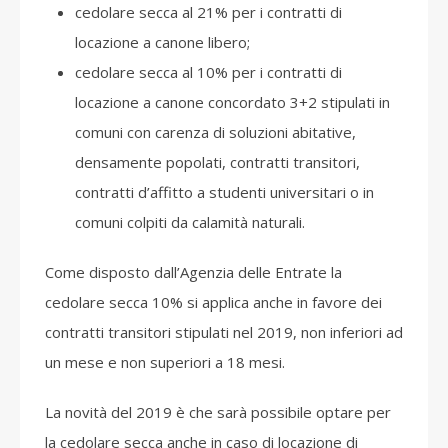
cedolare secca al 21% per i contratti di
locazione a canone libero;
cedolare secca al 10% per i contratti di
locazione a canone concordato 3+2 stipulati in
comuni con carenza di soluzioni abitative,
densamente popolati, contratti transitori,
contratti d’affitto a studenti universitari o in
comuni colpiti da calamità naturali.
Come disposto dall’Agenzia delle Entrate la
cedolare secca 10% si applica anche in favore dei
contratti transitori stipulati nel 2019, non inferiori ad
un mese e non superiori a 18 mesi.
La novità del 2019 è che sarà possibile optare per
la cedolare secca anche in caso di locazione di