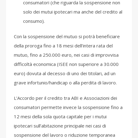
consumatori (che riguarda la sospensione non
solo dei mutui ipotecari ma anche del credito al
consumo).
Con la sospensione del mutuo si potrà beneficiare
della proroga fino a 18 mesi dell’intera rata del
mutuo, fino a 250.000 euro, nei casi di improvvisa
difficoltà economica (ISEE non superiore a 30.000
euro) dovuta al decesso di uno dei titolari, ad un
grave infortunio/handicap o alla perdita di lavoro.
L’Accordo per il credito tra ABI e Associazioni dei
consumatori permette invece la sospensione fino a
12 mesi della sola quota capitale per i mutui
ipotecari sull’abitazione principale nei casi di
sospensione del lavoro o riduzione temporanea