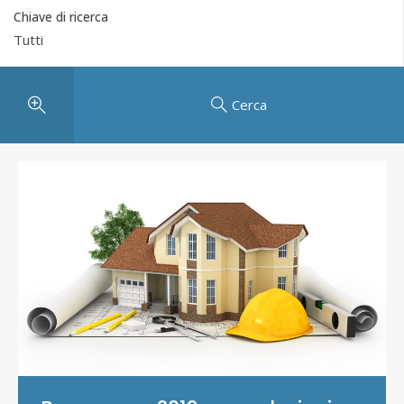
Chiave di ricerca
Cerca