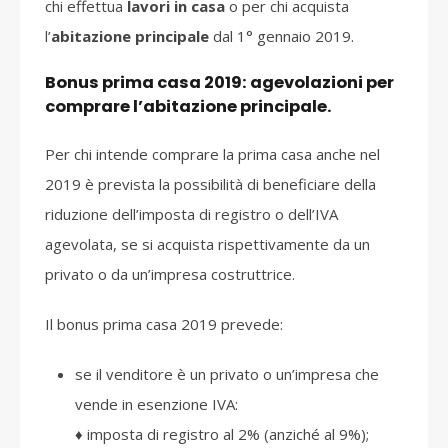
chi effettua
lavori in casa
o per chi acquista
l’
abitazione principale
dal 1° gennaio 2019.
Bonus prima casa 2019: agevolazioni per
comprare l’abitazione principale.
Per chi intende comprare la prima casa anche nel
2019 è prevista la possibilità di beneficiare della
riduzione dell’imposta di registro o dell’IVA
agevolata, se si acquista rispettivamente da un
privato o da un’impresa costruttrice.
Il bonus prima casa 2019 prevede:
se il venditore è un privato o un’impresa che
vende in esenzione IVA:
♦ imposta di registro al 2% (anziché al 9%);