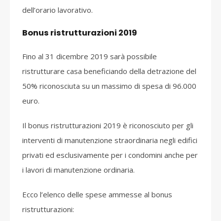
dell’orario lavorativo.
Bonus ristrutturazioni 2019
Fino al 31 dicembre 2019 sarà possibile
ristrutturare casa beneficiando della detrazione del
50% riconosciuta su un massimo di spesa di 96.000
euro.
Il bonus ristrutturazioni 2019 è riconosciuto per gli
interventi di manutenzione straordinaria negli edifici
privati ed esclusivamente per i condomini anche per
i lavori di manutenzione ordinaria.
Ecco l’elenco delle spese ammesse al bonus
ristrutturazioni: