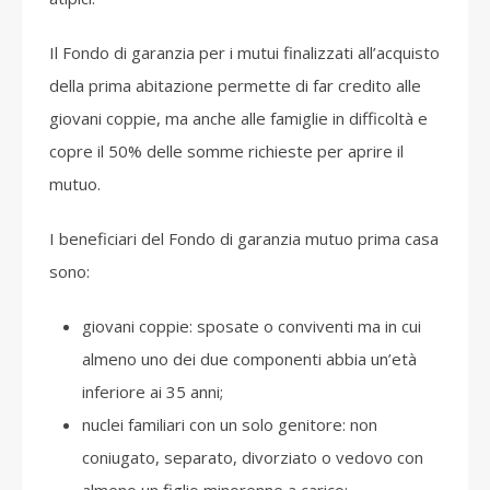
Il Fondo di garanzia per i mutui finalizzati all’acquisto
della prima abitazione permette di far credito alle
giovani coppie, ma anche alle famiglie in difficoltà e
copre il 50% delle somme richieste per aprire il
mutuo.
I beneficiari del Fondo di garanzia mutuo prima casa
sono:
giovani coppie: sposate o conviventi ma in cui
almeno uno dei due componenti abbia un’età
inferiore ai 35 anni;
nuclei familiari con un solo genitore: non
coniugato, separato, divorziato o vedovo con
almeno un figlio minorenne a carico;