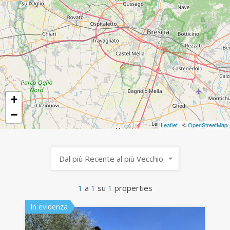
+
−
Leaflet
| ©
OpenStreetMap
Dal più Recente al più Vecchio
1
a
1
su
1
properties
In evidenza