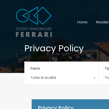
Home
Residen
Privacy Policy
Paese
Ti
Tutte le località
Tut
Privacy Policy