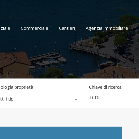
Home
Residenziale
Commerciale
Cantieri
ziale
Commerciale
Cantieri
Agenzia immobiliare
pologia proprietà
Chiave di ricerca
ti i tipi