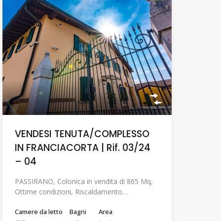
VENDESI TENUTA/COMPLESSO
IN FRANCIACORTA | Rif. 03/24
– 04
PASSIRANO, Colonica in vendita di 865 Mq,
Ottime condizioni, Riscaldamento…
Camere da letto
Bagni
Area