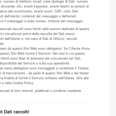
; numero di telefono; email; varie tipologie di Dati; numero
e domande; clic; eventi keypress; eventi relativi ai sensori di
iva allo scorrimento; eventi touch; CAP; città; Dati
uti dell'utente; contenuti del messaggio o dell'email;
cui il messaggio è stato inviato; mittente del messaggio.
rsonali raccolti sono forniti nelle sezioni dedicate di questa
ivi visualizzati prima della raccolta dei Dati stessi.
i dall'Utente o, nel caso di Dati di Utilizzo, raccolti
eb.
hiesti da questo Sito Web sono obbligatori. Se l’Utente rifiuta
uesto Sito Web fornire il Servizio. Nei casi in cui questo
 Utenti sono liberi di astenersi dal comunicare tali Dati,
ponibilità del Servizio o sulla sua operatività.
i siano obbligatori sono incoraggiati a contattare il Titolare.
ti di tracciamento - da parte di questo Sito Web o dei titolari
 finalità di fornire il Servizio richiesto dall'Utente, oltre alle
o e nella Cookie Policy.
sonali di terzi ottenuti, pubblicati o condivisi mediante
i Dati raccolti