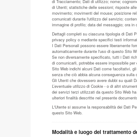
di Tracciamento; Dati di utilizzo; nome; cognome
di Utenti; statistiche delle sessioni; risposte all
movimento; movimenti del mouse; posizione relat
comunicati durante l'utilizzo del servizio; conten
immagine di profilo; data del messaggio; ora in 
Dettagli completi su ciascuna tipologia di Dati Pe
privacy policy o mediante specifici testi informat
I Dati Personali possono essere liberamente fornit
automaticamente durante l'uso di questo Sito W
Se non diversamente specificato, tutti i Dati ric
di comunicarli, potrebbe essere impossibile per q
Sito Web indichi alcuni Dati come facoltativi, gli
senza che ciò abbia alcuna conseguenza sulla dis
Gli Utenti che dovessero avere dubbi su quali Dat
L’eventuale utilizzo di Cookie - o di altri strumen
dei servizi terzi utilizzati da questo Sito Web ha la
ulteriori finalità descritte nel presente document
L'Utente si assume la responsabilità dei Dati Per
questo Sito Web.
Modalità e luogo del trattamento de