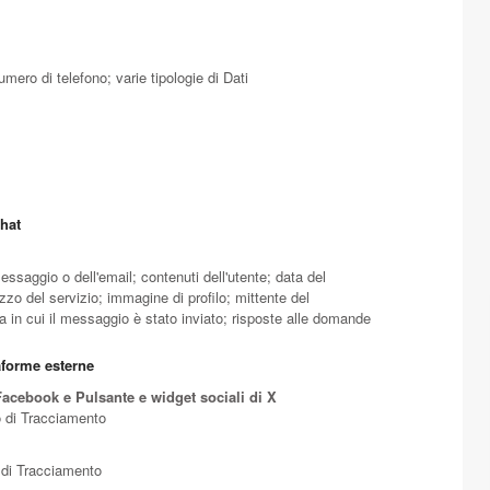
ero di telefono; varie tipologie di Dati
chat
ssaggio o dell'email; contenuti dell'utente; data del
zzo del servizio; immagine di profilo; mittente del
 in cui il messaggio è stato inviato; risposte alle domande
aforme esterne
Facebook e Pulsante e widget sociali di X
to di Tracciamento
i di Tracciamento