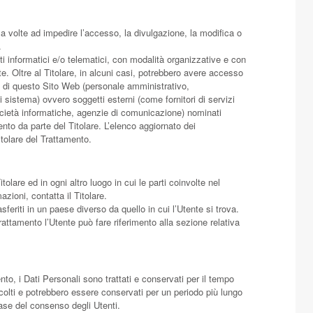
za volte ad impedire l’accesso, la divulgazione, la modifica o
.
ti informatici e/o telematici, con modalità organizzative e con
ate. Oltre al Titolare, in alcuni casi, potrebbero avere accesso
one di questo Sito Web (personale amministrativo,
 sistema) ovvero soggetti esterni (come fornitori di servizi
, società informatiche, agenzie di comunicazione) nominati
to da parte del Titolare. L’elenco aggiornato dei
tolare del Trattamento.
tolare ed in ogni altro luogo in cui le parti coinvolte nel
azioni, contatta il Titolare.
sferiti in un paese diverso da quello in cui l’Utente si trova.
trattamento l’Utente può fare riferimento alla sezione relativa
, i Dati Personali sono trattati e conservati per il tempo
accolti e potrebbero essere conservati per un periodo più lungo
base del consenso degli Utenti.