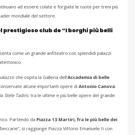
ontinuano ad essere colate e forgiate le ruote per treni più
eader mondiale del settore.
prestigioso club de “I borghi più belli
resenta come un grande anfiteatro con splendidi palazzi
itettonico.
alazzo che ospita la Galleria dell’
Accademia di belle
conservate alcune importanti opere di
Antonio Canova
:
la
Stele Tadini,
tra le ultime e più belle opere del grande
orico. Partendo da
Piazza 13 Martiri, fra le più belle dei
 “beccarie”, si raggiunge Piazza Vittorio Emanuele II con