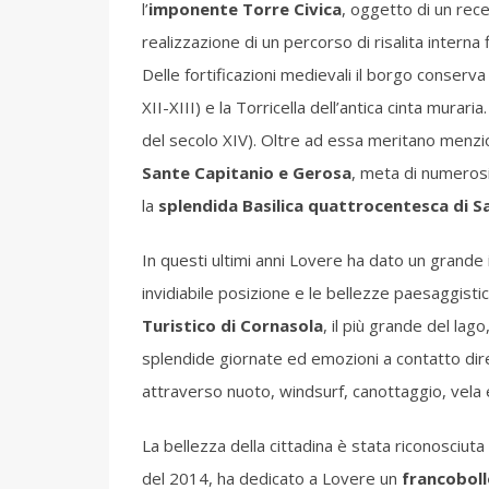
l’
imponente Torre Civica
, oggetto di un rece
realizzazione di un percorso di risalita interna 
Delle fortificazioni medievali il borgo conserva 
XII-XIII) e la Torricella dell’antica cinta murari
del secolo XIV). Oltre ad essa meritano menzio
Sante Capitanio e Gerosa
, meta di numerosi
la
splendida Basilica quattrocentesca di S
In questi ultimi anni Lovere ha dato un grande 
invidiabile posizione e le bellezze paesaggistich
Turistico di Cornasola
, il più grande del lag
splendide giornate ed emozioni a contatto dire
attraverso nuoto, windsurf, canottaggio, vela 
La bellezza della cittadina è stata riconosciuta
del 2014, ha dedicato a Lovere un
francoboll