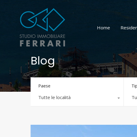
Home
Residen
Blog
Paese
Ti
Tutte le località
Tut