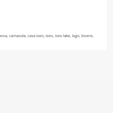
nova
,
carnasola
,
casa iseo
,
iseo
,
iseo lake
,
lago
,
lovere
,