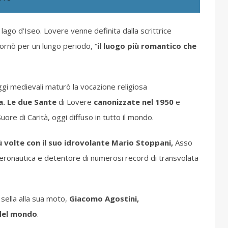
lago d’Iseo. Lovere venne definita dalla scrittrice
iornò per un lungo periodo, “
il luogo più romantico che
aggi medievali maturò la vocazione religiosa
a. Le due Sante
di Lovere
canonizzate nel 1950
e
Suore di Carità, oggi diffuso in tutto il mondo.
 volte con il suo idrovolante Mario Stoppani,
Asso
aeronautica e detentore di numerosi record di transvolata
 sella alla sua moto,
Giacomo Agostini,
 del mondo
.