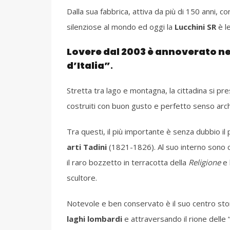
Dalla sua fabbrica, attiva da più di 150 anni, c
silenziose al mondo ed oggi la
Lucchini SR
è l
Lovere dal 2003 è annoverato nel 
d’Italia”
.
Stretta tra lago e montagna, la cittadina si p
costruiti con buon gusto e perfetto senso arch
Tra questi, il più importante è senza dubbio il p
arti Tadini
(1821-1826). Al suo interno sono 
il raro bozzetto in terracotta della
Religione
e 
scultore.
Notevole e ben conservato è il suo centro st
laghi lombardi
e attraversando il rione delle