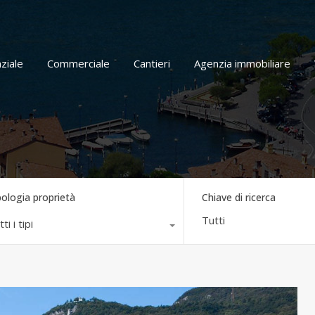
Home
Residenziale
Commerciale
Cantieri
ziale
Commerciale
Cantieri
Agenzia immobiliare
pologia proprietà
Chiave di ricerca
ti i tipi