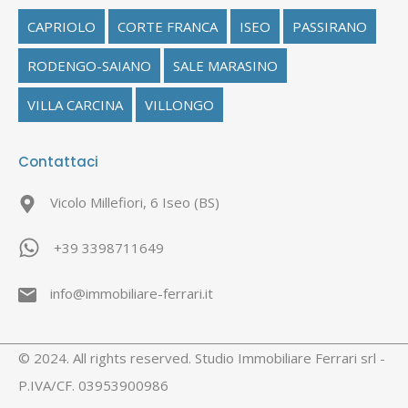
CAPRIOLO
CORTE FRANCA
ISEO
PASSIRANO
RODENGO-SAIANO
SALE MARASINO
VILLA CARCINA
VILLONGO
Contattaci
Vicolo Millefiori, 6 Iseo (BS)
+39 3398711649
info@immobiliare-ferrari.it
© 2024. All rights reserved. Studio Immobiliare Ferrari srl -
P.IVA/CF. 03953900986