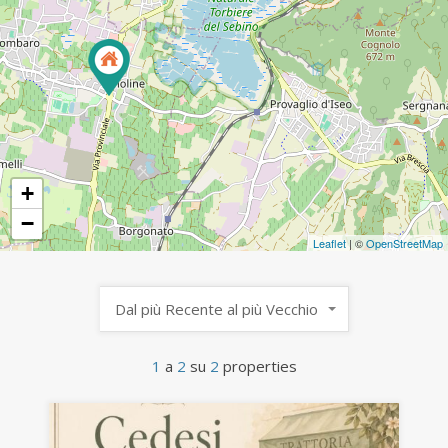
+
−
Leaflet
| ©
OpenStreetMap
Dal più Recente al più Vecchio
1
a
2
su
2
properties