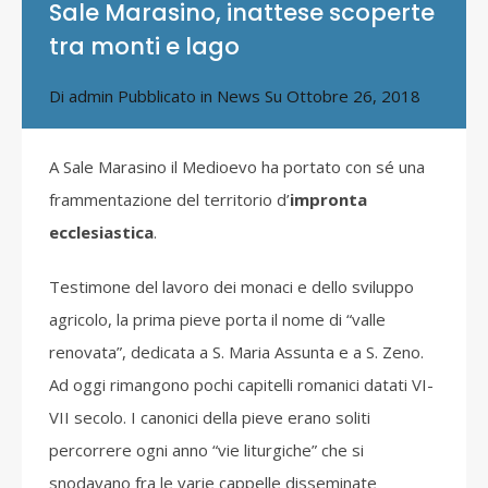
Sale Marasino, inattese scoperte
tra monti e lago
Di
admin
Pubblicato in
News
Su
Ottobre 26, 2018
A Sale Marasino il Medioevo ha portato con sé una
frammentazione del territorio d’
impronta
ecclesiastica
.
Testimone del lavoro dei monaci e dello sviluppo
agricolo, la prima pieve porta il nome di “valle
renovata”, dedicata a S. Maria Assunta e a S. Zeno.
Ad oggi rimangono pochi capitelli romanici datati VI-
VII secolo. I canonici della pieve erano soliti
percorrere ogni anno “vie liturgiche” che si
snodavano fra le varie cappelle disseminate