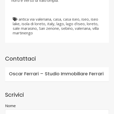
nord e verso la Valtrompia.
antica via valeriana
,
casa
,
casa iseo
,
iseo
,
iseo
lake
,
isola di loreto
,
italy
,
lago
,
lago d'iseo
,
loreto
,
sale marasino
,
San zenone
,
sebino
,
valeriana
,
villa
martinengo
Contattaci
Oscar Ferrari – Studio Immobiliare Ferrari
Scrivici
Nome