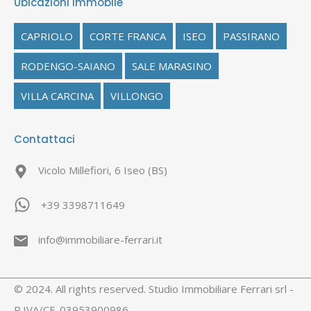
Ubicazioni Immobile
CAPRIOLO
CORTE FRANCA
ISEO
PASSIRANO
RODENGO-SAIANO
SALE MARASINO
VILLA CARCINA
VILLONGO
Contattaci
Vicolo Millefiori, 6 Iseo (BS)
+39 3398711649
info@immobiliare-ferrari.it
© 2024. All rights reserved. Studio Immobiliare Ferrari srl -
P.IVA/CF. 03953900986