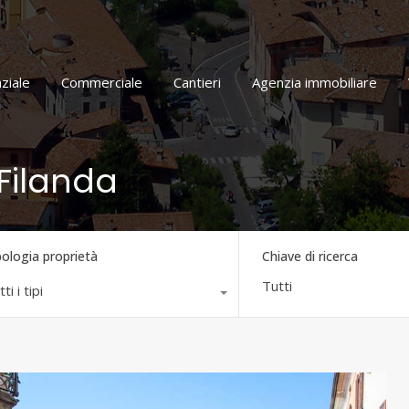
Home
Residenziale
Commerciale
Cantieri
ziale
Commerciale
Cantieri
Agenzia immobiliare
 Filanda
pologia proprietà
Chiave di ricerca
ti i tipi