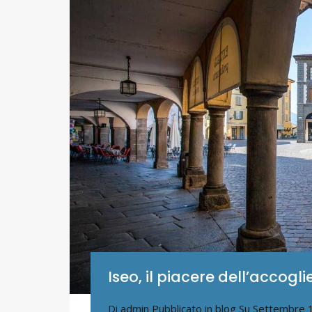
Iseo, il piacere dell’accogl
Di
admin
Pubblicato in
blog
Su
Settembre 