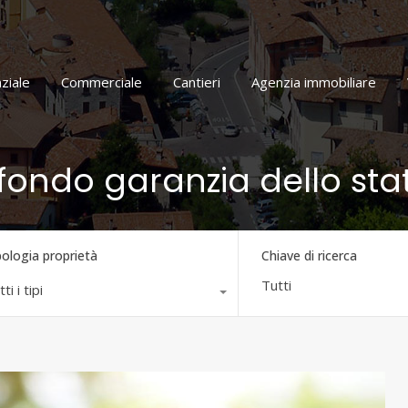
Home
Residenziale
Commerciale
Cantieri
ziale
Commerciale
Cantieri
Agenzia immobiliare
: fondo garanzia dello sta
pologia proprietà
Chiave di ricerca
ti i tipi