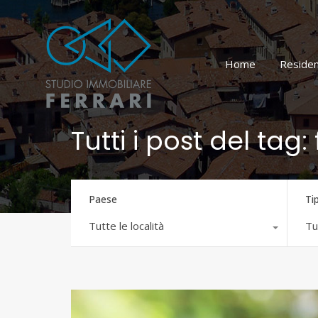
Home
Residen
Tutti i post del tag
Paese
Ti
Tutte le località
Tut