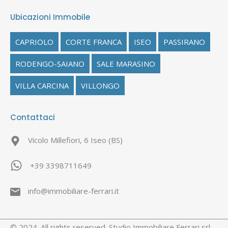
Ubicazioni Immobile
CAPRIOLO
CORTE FRANCA
ISEO
PASSIRANO
RODENGO-SAIANO
SALE MARASINO
VILLA CARCINA
VILLONGO
Contattaci
Vicolo Millefiori, 6 Iseo (BS)
+39 3398711649
info@immobiliare-ferrari.it
© 2024. All rights reserved. Studio Immobiliare Ferrari srl -