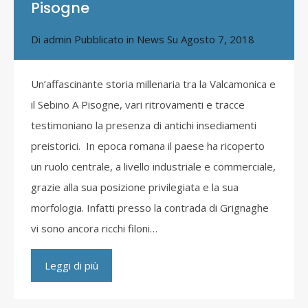
Pisogne
Di
admin
Pubblicato in
News
Su
Agosto 7, 2018
Un’affascinante storia millenaria tra la Valcamonica e
il Sebino A Pisogne, vari ritrovamenti e tracce
testimoniano la presenza di antichi insediamenti
preistorici. In epoca romana il paese ha ricoperto
un ruolo centrale, a livello industriale e commerciale,
grazie alla sua posizione privilegiata e la sua
morfologia. Infatti presso la contrada di Grignaghe
vi sono ancora ricchi filoni…
Leggi di più