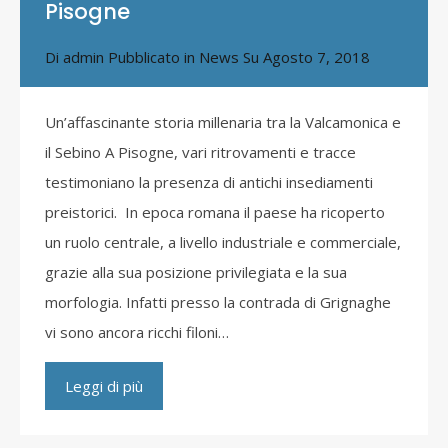
Pisogne
Di
admin
Pubblicato in
News
Su
Agosto 7, 2018
Un’affascinante storia millenaria tra la Valcamonica e
il Sebino A Pisogne, vari ritrovamenti e tracce
testimoniano la presenza di antichi insediamenti
preistorici. In epoca romana il paese ha ricoperto
un ruolo centrale, a livello industriale e commerciale,
grazie alla sua posizione privilegiata e la sua
morfologia. Infatti presso la contrada di Grignaghe
vi sono ancora ricchi filoni…
Leggi di più