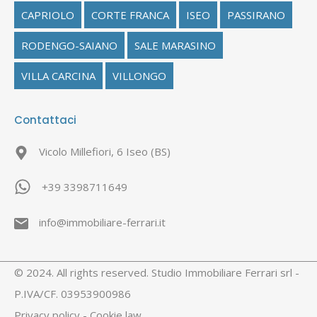
CAPRIOLO
CORTE FRANCA
ISEO
PASSIRANO
RODENGO-SAIANO
SALE MARASINO
VILLA CARCINA
VILLONGO
Contattaci
Vicolo Millefiori, 6 Iseo (BS)
+39 3398711649
info@immobiliare-ferrari.it
© 2024. All rights reserved. Studio Immobiliare Ferrari srl -
P.IVA/CF. 03953900986
Privacy policy
-
Cookie law