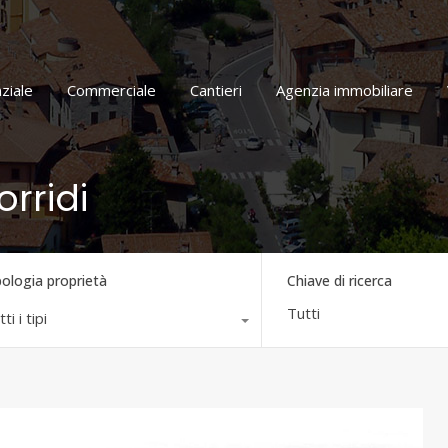
Home
Residenziale
Commerciale
Cantieri
ziale
Commerciale
Cantieri
Agenzia immobiliare
orridi
pologia proprietà
Chiave di ricerca
ti i tipi