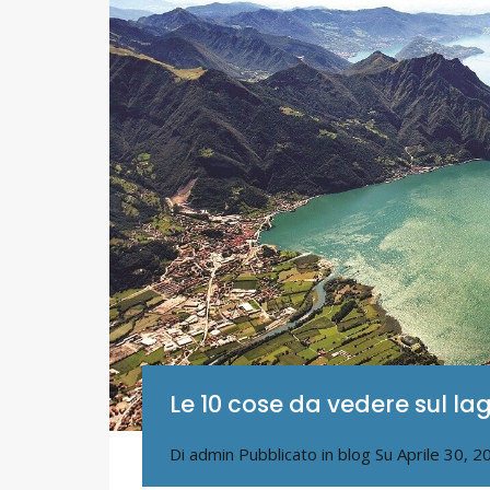
Le 10 cose da vedere sul lag
Di
admin
Pubblicato in
blog
Su
Aprile 30, 2