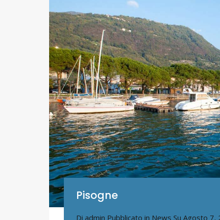
Pisogne
Di
admin
Pubblicato in
News
Su
Agosto 7,