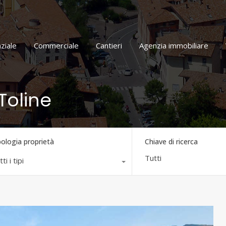
Home
Residenziale
Commerciale
Cantieri
ziale
Commerciale
Cantieri
Agenzia immobiliare
 Toline
pologia proprietà
Chiave di ricerca
ti i tipi