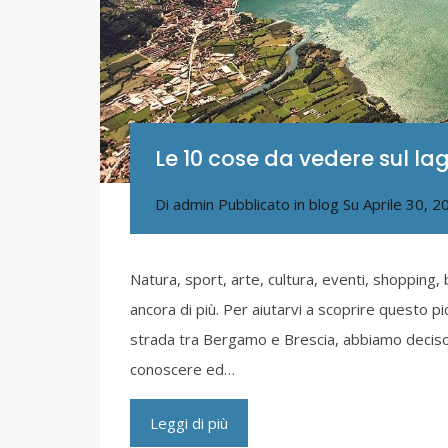
Le 10 cose da vedere sul lag
Di
admin
Pubblicato in
blog
Su
Aprile 30, 2
Natura, sport, arte, cultura, eventi, shopping, 
ancora di più. Per aiutarvi a scoprire questo pi
strada tra Bergamo e Brescia, abbiamo deciso d
conoscere ed…
Leggi di più