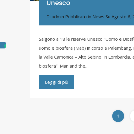
Unesco
Di
admin
Pubblicato in
News
Su
Agosto 6,
Salgono a 18 le riserve Unesco “Uomo e Biosfer
uomo e biosfera (Mab) in corso a Palembang, in
la Valle Camonica – Alto Sebino, in Lombardia, 
biosfera”, Man and the…
Leggi di più
1