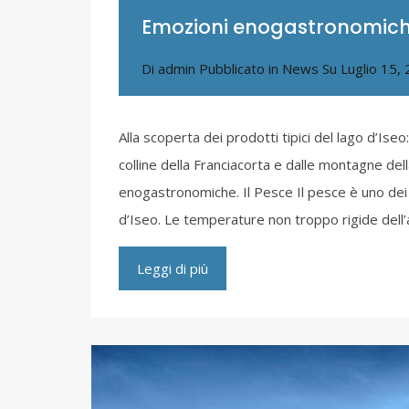
Emozioni enogastronomiche
Di
admin
Pubblicato in
News
Su
Luglio 15,
Alla scoperta dei prodotti tipici del lago d’Ise
colline della Franciacorta e dalle montagne del
enogastronomiche. Il Pesce Il pesce è uno dei fi
d’Iseo. Le temperature non troppo rigide dell’a
Leggi di più