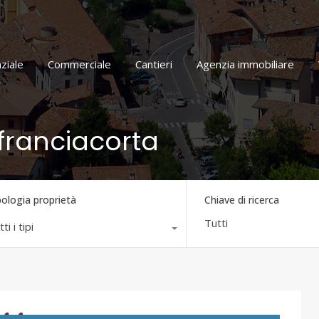
Home
Residenziale
Commerciale
Cantieri
ziale
Commerciale
Cantieri
Agenzia immobiliare
: franciacorta
pologia proprietà
Chiave di ricerca
ti i tipi