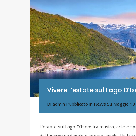
Vivere l’estate sul Lago D’I
Di
admin
Pubblicato in
News
Su
Maggio 13
L’estate sul Lago D’Iseo: tra musica, arte e s
dal turismo nazionale e internazionale. Un luo