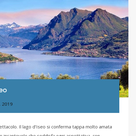
seo
, 2019
pettacolo. Il lago d’Iseo si conferma tappa molto amata
go incantevole che soddisfa ogni aspettativa, con