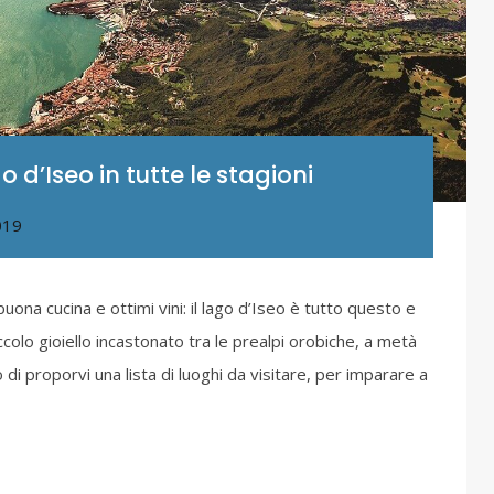
o d’Iseo in tutte le stagioni
019
buona cucina e ottimi vini: il lago d’Iseo è tutto questo e
ccolo gioiello incastonato tra le prealpi orobiche, a metà
i proporvi una lista di luoghi da visitare, per imparare a